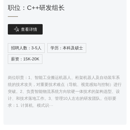
职位：C++研发组长

查看详情
招聘人数：3-5人
学历：本科及硕士
薪资：15K-20K
岗位职责：1、智能工业搬运机器人、桁架机器人及自动装车系
统的技术攻关，对重要技术难点（导航、视觉感知与控制）进行
突破。2、负责智能物流系统方向软硬一体技术的架构选型、设
计、和技术落地工作。3、管理10人左右的研发团队。任职要
求：1. 计算机、模式识···