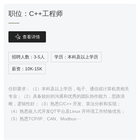
职位：C++工程师

查看详情
招聘人数：3-5人
学历：本科及以上学历
薪资：10K-15K
任职要求：（1）本科及以上学历，电子、通信或计算机类相关
专业；（2）具备较好的沟通和优秀的团队协作能力，思路清
晰，逻辑性好；（3）熟悉C/C++ 开发、算法分析和实现；
（4）熟悉嵌入式开发QT平台及Linux 开环境工作经验优先；
（5）熟悉TCP/IP、CAN、Modbus···